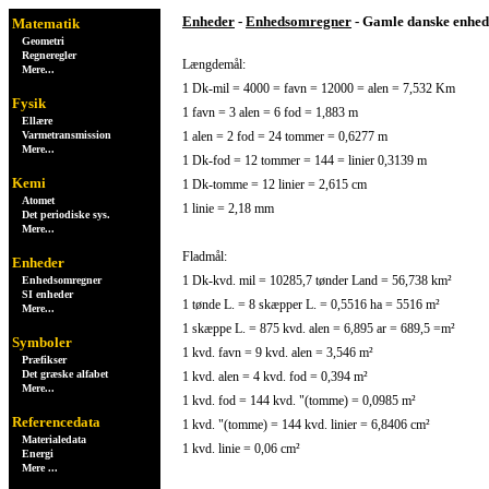
Enheder
-
Enhedsomregner
- Gamle danske enhed
Matematik
Geometri
Regneregler
Længdemål:
Mere...
1 Dk-mil = 4000 = favn = 12000 = alen = 7,532 Km
Fysik
1 favn = 3 alen = 6 fod = 1,883 m
Ellære
Varmetransmission
1 alen = 2 fod = 24 tommer = 0,6277 m
Mere...
1 Dk-fod = 12 tommer = 144 = linier 0,3139 m
Kemi
1 Dk-tomme = 12 linier = 2,615 cm
Atomet
1 linie = 2,18 mm
Det periodiske sys.
Mere...
Fladmål:
Enheder
1 Dk-kvd. mil = 10285,7 tønder Land = 56,738 km²
Enhedsomregner
SI enheder
1 tønde L. = 8 skæpper L. = 0,5516 ha = 5516 m²
Mere...
1 skæppe L. = 875 kvd. alen = 6,895 ar = 689,5 =m²
Symboler
1 kvd. favn = 9 kvd. alen = 3,546 m²
Præfikser
Det græske alfabet
1 kvd. alen = 4 kvd. fod = 0,394 m²
Mere...
1 kvd. fod = 144 kvd. "(tomme) = 0,0985 m²
Referencedata
1 kvd. "(tomme) = 144 kvd. linier = 6,8406 cm²
Materialedata
1 kvd. linie = 0,06 cm²
Energi
Mere ...