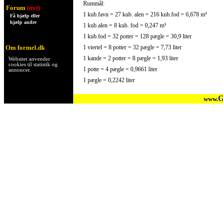
Rummål:
Forum
(nyt)
1 kub.favn = 27 kub. alen = 216 kub.fod = 6,678 m³
Få hjælp eller
hjælp andre
1 kub.alen = 8 kub. fod = 0,247 m³
1 kub.fod = 32 potter = 128 pægle = 30,9 liter
Om formel.dk
1 viertel = 8 potter = 32 pægle = 7,73 liter
1 kande = 2 potter = 8 pægle = 1,93 liter
Websitet anvender
cookies til statistik og
1 potte = 4 pægle = 0,9661 liter
annoncer.
1 pægle = 0,2242 liter
G
www.