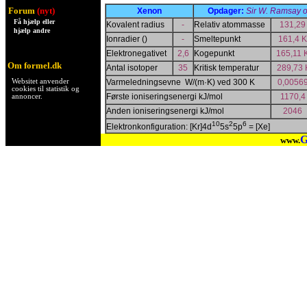
Forum
(nyt)
Xenon
Opdager:
Sir W. Ramsay o
Få hjælp eller
Kovalent radius
-
Relativ atommasse
131,29
hjælp andre
Ionradier ()
-
Smeltepunkt
161,4 K
Elektronegativet
2,6
Kogepunkt
165,11 
Om formel.dk
Antal isotoper
35
Kritisk temperatur
289,73 
Websitet anvender
Varmeledningsevne
W/(m·K)
ved 300 K
0,0056
cookies til statistik og
Første ioniseringsenergi kJ/mol
1170,4
annoncer.
Anden ioniseringsenergi kJ/mol
2046
10
2
6
Elektronkonfiguration:
[Kr]4d
5s
5p
= [Xe]
G
www.