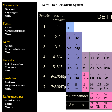
Kemi
- Det Periodiske System
Matematik
Geometri
Regneregler
DET 
Periode
Valens-
Mere...
orbitaler
Fysik
1
1
1s
H
Ellære
Varmetransmission
Mere...
3
4
2
2s2p
Li
Be
Kemi
11
12
Atomet
3
3s3p
Na
Mg
Det periodiske sys.
Mere...
19
20
21
22
23
24
4
4s3d4p
K
Ca
Sc
Ti
V
Cr
Enheder
Enhedsomregner
37
38
39
40
41
42
5
5s5d5p
SI enheder
Rb
Sr
Y
Zr
Nb
Mo
Mere...
11
55
56
72
73
74
6
6s4f5d6p
Cs
Ba
Hf
Ta
W
Symboler
LaLu
Præfikser
87
88
11
104
105
106
Det græske alfabet
7
7s5f6d7p
Fr
Ra
AcLr
Unq
Unp
Unh
Mere...
57
58
59
† Lanthanides
Referencedata
La
Ce
Pr
Materialedata
89
90
91
Energi
‡ Actinides
Ac
Th
Pa
Mere ...